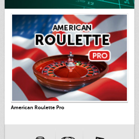
American Roulette Pro
Eur