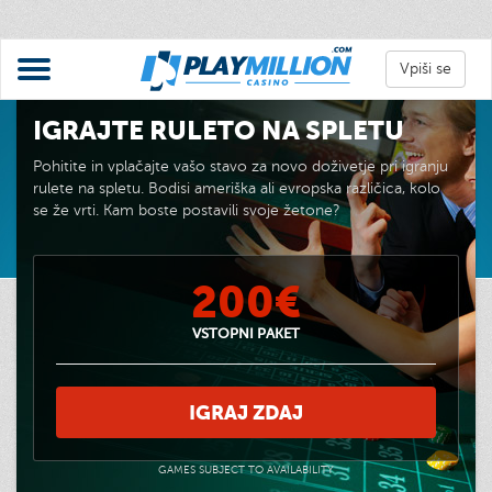
Vpiši se
IGRAJTE RULETO NA SPLETU
Pohitite in vplačajte vašo stavo za novo doživetje pri igranju
rulete na spletu. Bodisi ameriška ali evropska različica, kolo
se že vrti. Kam boste postavili svoje žetone?
200€
VSTOPNI PAKET
IGRAJ ZDAJ
GAMES SUBJECT TO AVAILABILITY