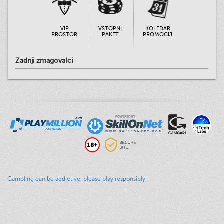
VIP
VSTOPNI
KOLEDAR
PROSTOR
PAKET
PROMOCIJ
Zadnji zmagovalci
Gambling can be addictive, please play responsibly