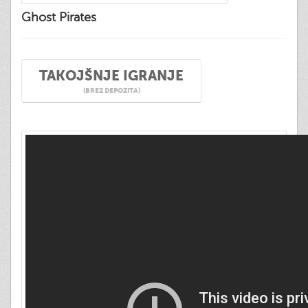
Ghost Pirates
TAKOJŠNJE IGRANJE
(BREZ DEPOZITA)