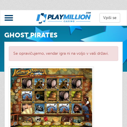
Vpiši se
GHOST PIRATES
Se opravičujemo, vendar igra ni na voljo v vaši državi.