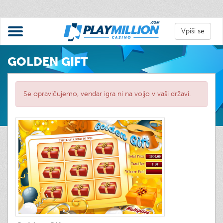
Vpiši se
GOLDEN GIFT
Se opravičujemo, vendar igra ni na voljo v vaši državi.