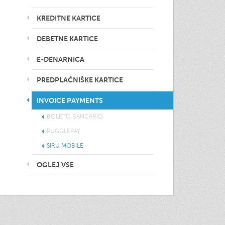
KREDITNE KARTICE
DEBETNE KARTICE
E-DENARNICA
PREDPLAČNIŠKE KARTICE
INVOICE PAYMENTS
BOLETO BANCÁRIO
PUGGLEPAY
SIRU MOBILE
OGLEJ VSE