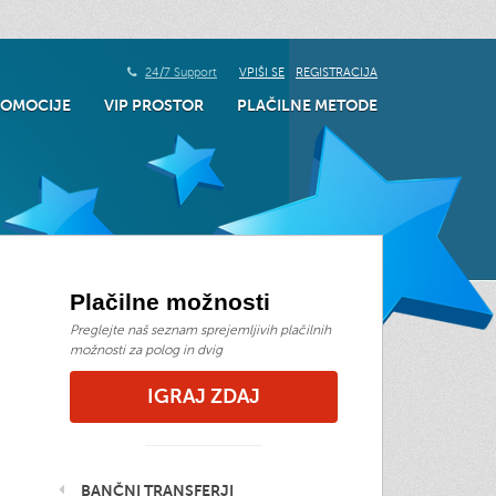
24/7 Support
VPIŠI SE
REGISTRACIJA
ROMOCIJE
VIP PROSTOR
PLAČILNE METODE
Plačilne možnosti
Preglejte naš seznam sprejemljivih plačilnih
možnosti za polog in dvig
IGRAJ ZDAJ
BANČNI TRANSFERJI