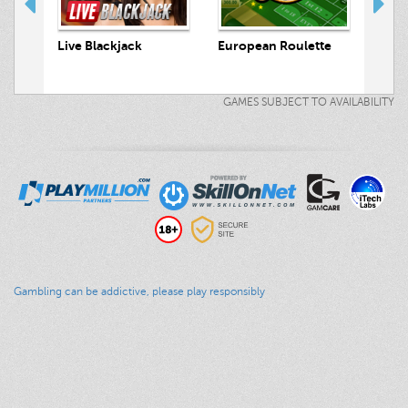
Luck
 Hunt
Live Blackjack
European Roulette
GAMES SUBJECT TO AVAILABILITY
Gambling can be addictive, please play responsibly
Home
Kazino igre