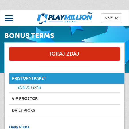
Vpiši se
BONUS TERMS
IGRAJ ZDAJ
PRISTOPNI PAKET
BONUS TERMS
VIP PROSTOR
DAILY PICKS
Daily Picks