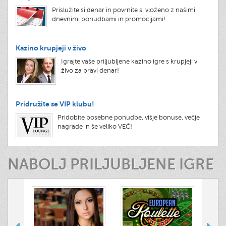
Prislužite si denar in povrnite si vloženo z našimi
dnevnimi ponudbami in promocijami!
Kazino krupjeji v živo
Igrajte vaše priljubljene kazino igre s krupjeji v
živo za pravi denar!
Pridružite se VIP klubu!
Pridobite posebne ponudbe, višje bonuse, večje
nagrade in še veliko VEČ!
NABOLJ PRILJUBLJENE IGRE