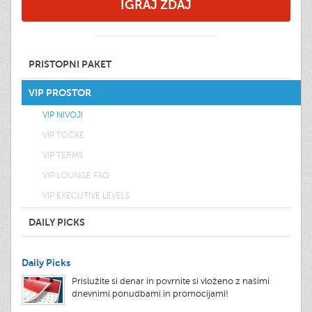
IGRAJ ZDAJ
PRISTOPNI PAKET
VIP PROSTOR
VIP NIVOJI
VIP TOČKE
VIP TERMS
VIP LOUNGE FAQ
VIP EXECUTIVE LEVELS
DAILY PICKS
Daily Picks
Prislužite si denar in povrnite si vloženo z našimi
dnevnimi ponudbami in promocijami!