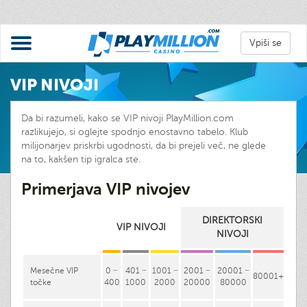
Vpiši se
VIP NIVOJI
Da bi razumeli, kako se VIP nivoji PlayMillion.com
razlikujejo, si oglejte spodnjo enostavno tabelo. Klub
milijonarjev priskrbi ugodnosti, da bi prejeli več, ne glede
na to, kakšen tip igralca ste.
Primerjava VIP nivojev
DIREKTORSKI
VIP NIVOJI
NIVOJI
Mesečne VIP
0 −
401 −
1001 −
2001 −
20001 −
80001+
točke
400
1000
2000
20000
80000